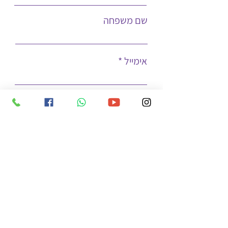
שם משפחה
אימייל
אשמח לקבל ממך עוד פוסטים
ומאמרים למטפלים
אני מאשר.ת שקראתי את
מדיניות
הפרטיות
שלחי לי את הרשימה
מזמינה אותך להתרווח וללחוץ