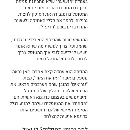
בעמדה "מושיעה" שלא מתבוננת פנימה 
ובכך גם מסכנת בהרבה מובנים את 
המטופלים ומגבירה את הסיכון לחצות 
גבולות, להפר את כללי האתיקה ולעשות 
המון דברים בשם "הריפוי".
המושיע סבור שהריפוי הוא בידיו ובזכותו, 
שהמטופל צריך לעשות מה שהוא אומר 
ושיש לו ידיעה לגבי איך המטופל צריך 
לבחור, לנהוג ולהתנהל בחייו. 
המפתה הוא עמדה קצת אחרת. כאן נראה 
מטפלים אשר "ראו את האור", קצת 
"גורואים" במובן שהם מערבבים מראש את 
הריפוי שלהם בתהליך של המטופל 
ומשתמשים בעצמם כדוגמא ראשית. הם 
"מפתים" את המטופלים שלהם להגיע בגלל 
הסיפור האישי שלהם וחושפים אותו 
כדוגמא אישית להצלחה.
למה נהיינו מטפלים? לשאול, 