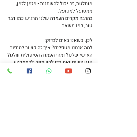
מוחלטת, זה יכול להשתנות - מזמן לזמן, 
ממטופל למטופל.
בהרבה מקרים העמדה שלנו תרגיש כמו דבר 
טוב, כמו משאב.
לכן, כשאנו באים לבדוק:
למה אנחנו מטפלים? איך זה קשור לסיפור 
האישי שלנו? ומהי העמדה הטיפולית שלנו?
אנו עושים זאת כדי להשתפר, להתמקצע, 
כדי לטפל טוב יותר, כדי לא לערבב בין 
הריפוי שלנו לריפוי של המטופלים - כך 
נהיה מקצועיים ומועילים יותר בשליחות הזו 
שלנו.
בנימה אישית אוסיף שלקח לי המון שנים 
להבין איך הסיפור האישי שלי קשור 
לבחירה שלי להיות מטפלת.
איך הסיפור האישי שלי הביא אותי להתמקד 
במטופלים מסוימים.