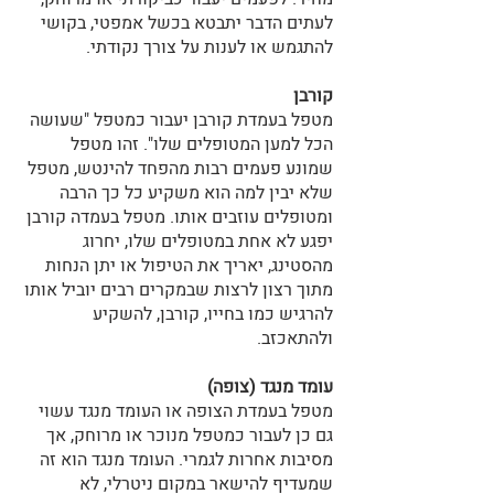
לעתים הדבר יתבטא בכשל אמפטי, בקושי 
להתגמש או לענות על צורך נקודתי. 
קורבן
מטפל בעמדת קורבן יעבור כמטפל "שעושה 
הכל למען המטופלים שלו". זהו מטפל 
שמונע פעמים רבות מהפחד להינטש, מטפל 
שלא יבין למה הוא משקיע כל כך הרבה 
ומטופלים עוזבים אותו. מטפל בעמדה קורבן 
יפגע לא אחת במטופלים שלו, יחרוג 
מהסטינג, יאריך את הטיפול או יתן הנחות 
מתוך רצון לרצות שבמקרים רבים יוביל אותו 
להרגיש כמו בחייו, קורבן, להשקיע 
ולהתאכזב.
עומד מנגד (צופה)
מטפל בעמדת הצופה או העומד מנגד עשוי 
גם כן לעבור כמטפל מנוכר או מרוחק, אך 
מסיבות אחרות לגמרי. העומד מנגד הוא זה 
שמעדיף להישאר במקום ניטרלי, לא 