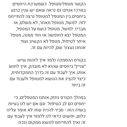
הקשר מטפל-מטופל. כשמערכת היחסים 
במרכז אנחנו גם נראה שאם יש ענין כרגע 
ביחסים בין המטפל למטופל נרצה להתייחס 
לזה. למשל, מטופל מאחר, לא משלם, או 
מבריז. למשל, מטופל כועס על המטפל, 
המטפל יצא לחופשה או חזר ממנה, מטפל 
איחר לטיפול, מטפל לא הקשיב ועוד. 
אנחנו נעצור שם, להיות עם זה. 
בקורס ההסמכה נלמד איך לזהות שיש 
״עניין״ ביחסים שהוא לא מובהק, איך לחוש 
אותו, איך לעבוד עם זה בדרך התמקדותית, 
כיצד להציג את הנושא למטופל ולעבוד עם 
זה ביחד. 
במהלך הקורס נחזק אותנו המטפלים, כי 
יחסים הם לב הטיפול. וגם אם יש לנו בעיות 
בשדה הזה - סביר להניח שזה לא אומר עלינו 
כלום, ופשוט כדאי לנו ללמוד איך לעבוד עם 
זה ואיך להתייחס לנושא ממקום נוכח 